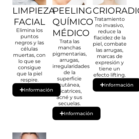
LIMPIEZA
PEELING
CRIORAD
Tratamiento
FACIAL
QUÍMICO
no invasivo,
Elimina los
MÉDICO
reduce la
puntos
flacidez de la
Trata las
negros y las
piel, combate
manchas
células
las arrugas,
pigmentarias,
muertas, con
marcas de
arrugas,
lo que se
expresión y
irregularidades
consigue
tiene un
de la
que la piel
efecto lifting.
superficie
respire.
cutánea,
Información
Información
cicatrices,
acné y sus
secuelas.
Información