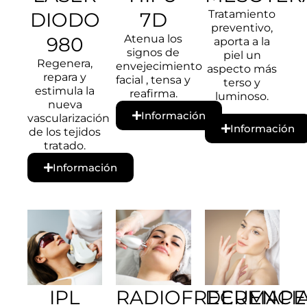
Tratamiento
DIODO
7D
preventivo,
Atenua los
980
aporta a la
signos de
piel un
Regenera,
envejecimiento
aspecto más
repara y
facial , tensa y
terso y
estimula la
reafirma.
luminoso.
nueva
Información
vascularización
Información
de los tejidos
tratado.
Información
IPL
RADIOFRECUENCI
DERMAP