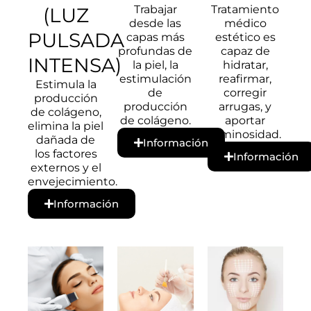
Trabajar
Tratamiento
(LUZ
desde las
médico
PULSADA
capas más
estético es
profundas de
capaz de
INTENSA)
la piel, la
hidratar,
estimulación
reafirmar,
Estimula la
de
corregir
producción
producción
arrugas, y
de colágeno,
de colágeno.
aportar
elimina la piel
luminosidad.
dañada de
Información
los factores
Información
externos y el
envejecimiento.
Información